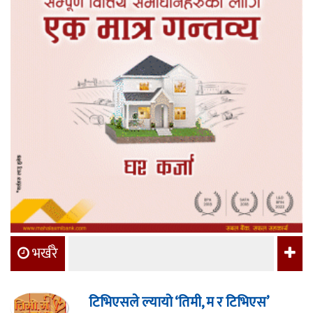
भर्खरै
टिभिएसले ल्यायो ‘तिमी, म र टिभिएस’