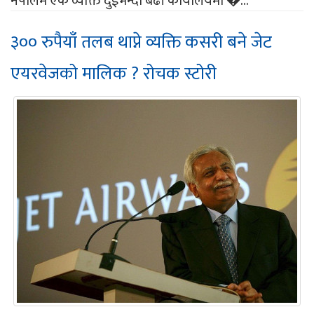
नेपालमै एकै व्यक्ति दुईभन्दा बढी कार्यालयमा �...
३०० रुपैयाँ तलब थाप्ने व्यक्ति कसरी बने जेट
एयरवेजको मालिक ? रोचक स्टोरी