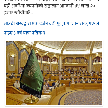
यही अवधिमा कम्पनीको सञ्चालान आम्दानी ४४ लाख २०
हजार रुपैयाँमात्रै...
साउदी अरबद्वारा एक दर्जन बढी मुलुकमा जान रोक, गएको
पाइए ३ वर्ष यात्रा प्रतिबन्ध