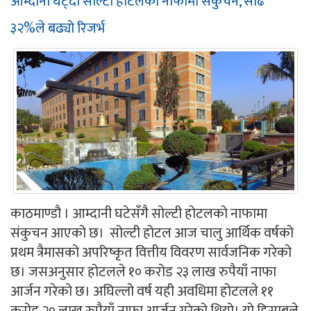
आम्दानी घट्दा सोल्टी होटलको नाफामा संकुचन, साढे
३२%ले बढ्यो रिजर्भ
काठमाण्डौ । आम्दानी घटेसँगै सोल्टी होटलको नाफामा
संकुचन आएको छ। सोल्टी होटल आज चालु आर्थिक वर्षको
प्रथम त्रैमासको अपरिष्कृत वित्तीय विवरण सार्वजनिक गरेको
छ। जसअनुसार होटलले १० करोड २३ लाख रुपैयाँ नाफा
आर्जन गरेको छ। अघिल्लो वर्ष यही अवधिमा होटलले ११