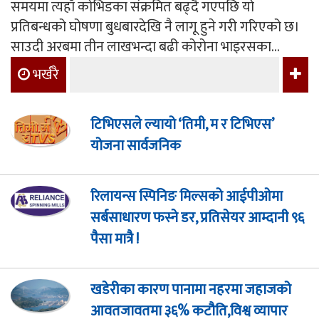
समयमा त्यहाँ कोभिडका संक्रमित बढ्दै गएपछि यो
प्रतिबन्धको घोषणा बुधबारदेखि नै लागू हुने गरी गरिएको छ।
साउदी अरबमा तीन लाखभन्दा बढी कोरोना भाइरसका...
भर्खरै
टिभिएसले ल्यायो ‘तिमी, म र टिभिएस’
योजना सार्वजनिक
रिलायन्स स्पिनिङ मिल्सको आईपीओमा
सर्बसाधारण फस्ने डर, प्रतिसेयर आम्दानी ९६
पैसा मात्रै !
खडेरीका कारण पानामा नहरमा जहाजको
आवतजावतमा ३६% कटौति,विश्व व्यापार