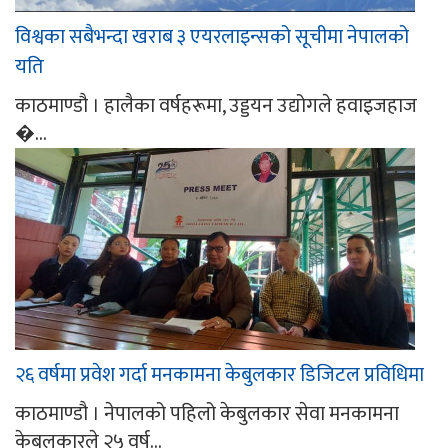
विश्वका सबैभन्दा खराब ३ एयरलाइन्सको सूचीमा नेपालको
यति
काठमाण्डौ । हालैका वर्षहरूमा, उड्डयन उद्योगले हवाइजहाज
�...
२६ वर्षमा प्रवेश गर्दा मनकामना केबुलकार डिजिटल प्रविधिमा
काठमाण्डौ । नेपालको पहिलो केबुलकार सेवा मनकामना
केबुलकारले २५ वर्ष...