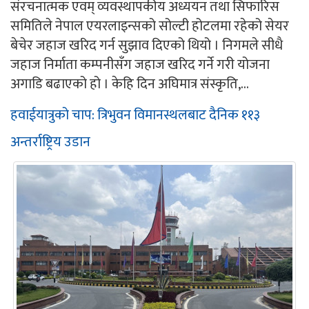
संरचनात्मक एवम् व्यवस्थापकीय अध्ययन तथा सिफारिस
समितिले नेपाल एयरलाइन्सको सोल्टी होटलमा रहेको सेयर
बेचेर जहाज खरिद गर्न सुझाव दिएको थियो । निगमले सीधै
जहाज निर्माता कम्पनीसँग जहाज खरिद गर्ने गरी योजना
अगाडि बढाएको हो । केहि दिन अघिमात्र संस्कृति,...
हवाईयात्रुको चाप: त्रिभुवन विमानस्थलबाट दैनिक ११३
अन्तर्राष्ट्रिय उडान