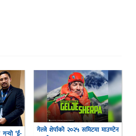
गेल्जे शेर्पाको २०२५ समिटमा माउण्टेन
गर्‍यो ‘ई-