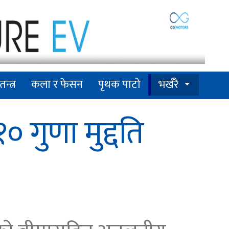
तन्त्र
कला र फेसन
पृथक पाटो
भर्खरै
० गुणा मुद्दति