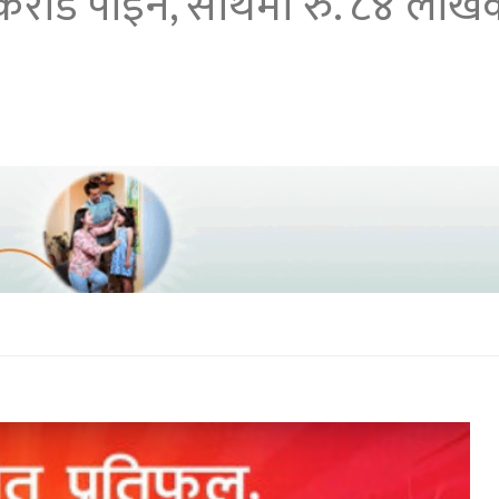
ु. १ करोड पाइने, साथमा रु. ८४ 