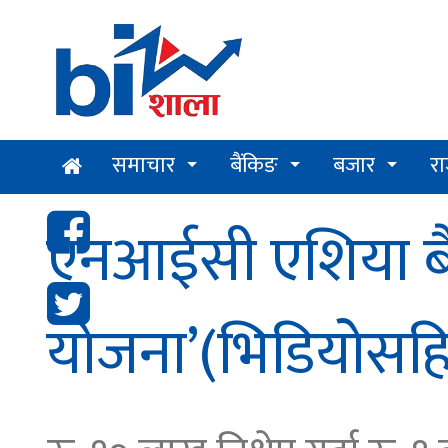
समाचार
बैंकिङ
बजार
र
एनआईसी एशिया बैंकले
योजना’(भिडियोसह