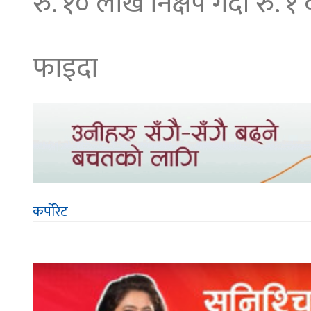
रु. १० लाख निक्षेप गर्दा र
फाइदा
कर्पोरेट