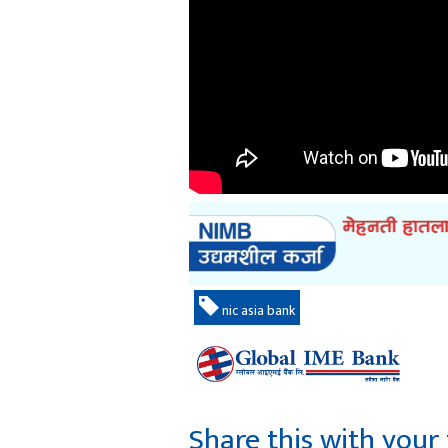
nic asia bank
Share this with your 