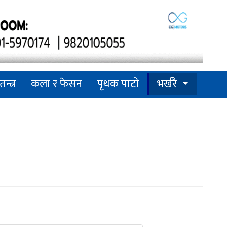
तन्त्र
कला र फेसन
पृथक पाटो
भर्खरै