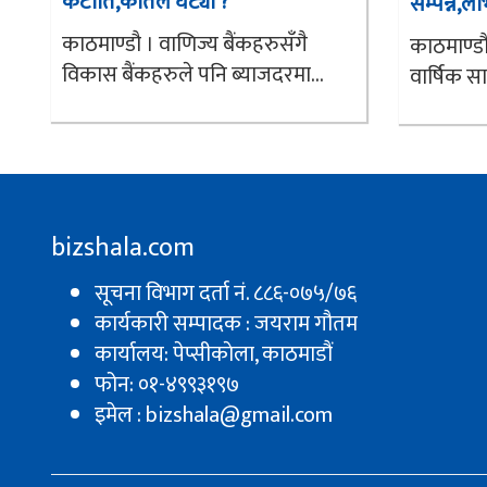
कटौति,कतिले घट्यो ?
सम्पन्न,ला
काठमाण्डौ । वाणिज्य बैंकहरुसँगै
काठमाण्डौ
विकास बैंकहरुले पनि ब्याजदरमा...
वार्षिक स
bizshala.com
सूचना विभाग दर्ता नं. ८८६-०७५/७६
कार्यकारी सम्पादक : जयराम गौतम
कार्यालय: पेप्सीकाेला, काठमाडौं
फोन: ०१-४९९३१९७
इमेल : bizshala@gmail.com