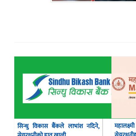
महालक्ष्
सिन्धु विकास बैंकले लाभांश नदिने,
सेयरधनीह
सेयरधनीको हात खाली