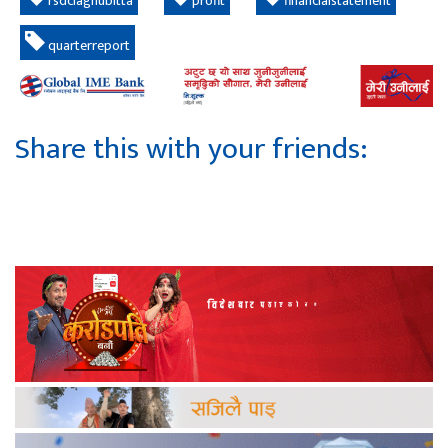
rsdclaghubitta
profit
financialstatement
quarterreport
Share this with your friends: