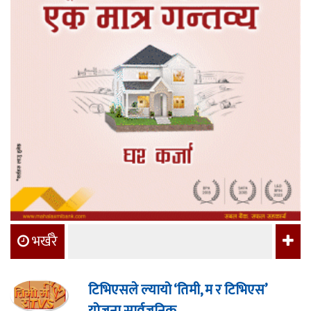
भर्खरै
टिभिएसले ल्यायो ‘तिमी, म र टिभिएस’