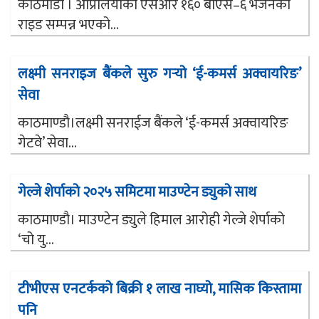
काठमाडौं । अप्रिलियाको एसआर १६० बीएस–६ भर्जनको
राइड सम्पन्न भएको...
लक्ष्मी सनराइज बैंकले सुरु गर्‍यो ‘ई-कमर्स अक्वायरिङ’
सेवा
काठमाण्डौ।लक्ष्मी सनराईज बैंकले ‘ई-कमर्स अक्वायरिङ
गेटवे’ सेवा...
गेल्जे शेर्पाको २०२५ समिटमा माउण्टेन ड्युको साथ
काठमाण्डौ। माउण्टेन ड्युले हिमाल आरोही गेल्जे शेर्पाको
‘चो यु...
टीभीएस एनटर्कको बिक्री १ लाख नाघ्यो, मासिक किस्तामा
पनि