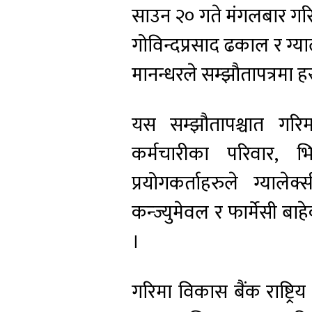
साउन २० गते मंगलबार गरि
गोविन्दप्रसाद ढकाल र ग्या
मानन्धरले सम्झौतापत्रमा ह
यस सम्झौतापश्चात गरि
कर्मचारीका परिवार, भ
प्रयोगकर्ताहरुले ग्याल
कन्ज्युमेवल र फार्मेसी बाह
।
गरिमा विकास बैंक राष्ट्रि