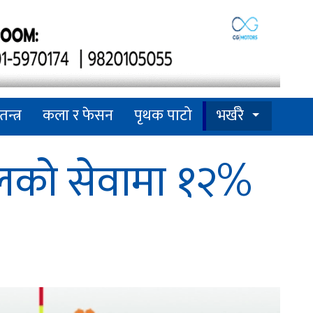
तन्त्र
कला र फेसन
पृथक पाटो
भर्खरै
िटलको सेवामा १२%