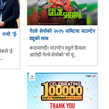
गेल्जे शेर्पाको २०२५ समिटमा माउण्टेन
गर्‍यो ‘ई-
ड्युको साथ
काठमाण्डौ। माउण्टेन ड्युले हिमाल
ंकले ‘ई-
आरोही गेल्जे शेर्पाको ‘चो यु...
..