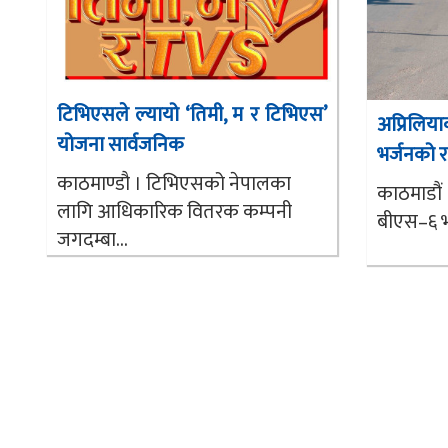
टिभिएसले ल्यायो ‘तिमी, म र टिभिएस’
अप्रिलि
योजना सार्वजनिक
भर्जनको र
काठमाण्डौ । टिभिएसको नेपालका
काठमाडौं
लागि आधिकारिक वितरक कम्पनी
बीएस–६ भर
जगदम्बा...