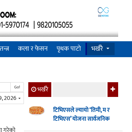
तन्त्र
कला र फेसन
पृथक पाटो
भर्खरै
Go!
भर्खरै
 9, 2026
टिभिएसले ल्यायो ‘तिमी, म र
टिभिएस’ योजना सार्वजनिक
ा गरेको