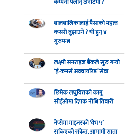
कम्पनी पर्लान् छनोटमा ?
बालबालिकालाई पैसाको महत्व
कसरी बुझाउने ? यी हुन् ४
गुरुमन्त्र
लक्ष्मी सनराइज बैंकले सुरु गर्‍यो
‘ई-कमर्स अक्वायरिङ’ सेवा
छिमेक लघुवित्तको कामू
सीईओमा दिपक नीधि तिवारी
नेप्सेमा माइनरको ‘वेभ ५’
सकिएको संकेत, आगामी साता