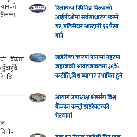
ल्यानको
रिलायन्स स्पिनिङ मिल्सको
 बैंकका
आईपीओमा सर्बसाधारण फस्ने
डर, प्रतिसेयर आम्दानी ९६ पैसा
मात्रै !
खडेरीका कारण पानामा नहरमा
यो । बैंकमा
जहाजको आवतजावतमा ३६%
ँदाहुँदै
कटौति,विश्व व्यापार प्रभावित हुने
गरेपछि
आयोग उपाध्यक्ष श्रेष्ठसँग विश्व
बैंकका कन्ट्री डाइरेक्टरको
भेटवार्ता
फूल
वित्तीय