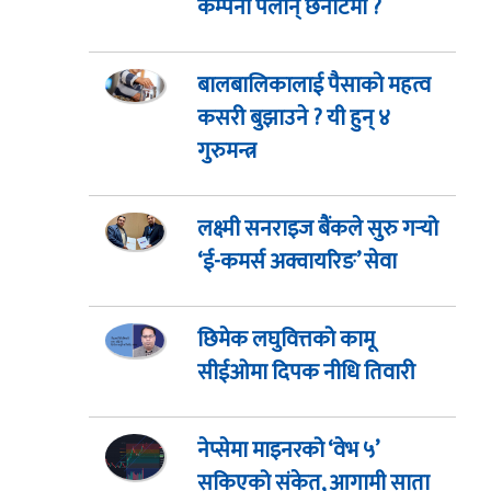
कम्पनी पर्लान् छनोटमा ?
बालबालिकालाई पैसाको महत्व
कसरी बुझाउने ? यी हुन् ४
गुरुमन्त्र
लक्ष्मी सनराइज बैंकले सुरु गर्‍यो
‘ई-कमर्स अक्वायरिङ’ सेवा
छिमेक लघुवित्तको कामू
सीईओमा दिपक नीधि तिवारी
नेप्सेमा माइनरको ‘वेभ ५’
सकिएको संकेत, आगामी साता