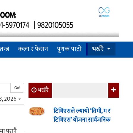
तन्त्र
कला र फेसन
पृथक पाटो
भर्खरै
Go!
भर्खरै
8, 2026
टिभिएसले ल्यायो ‘तिमी, म र
टिभिएस’ योजना सार्वजनिक
ा पुरानै