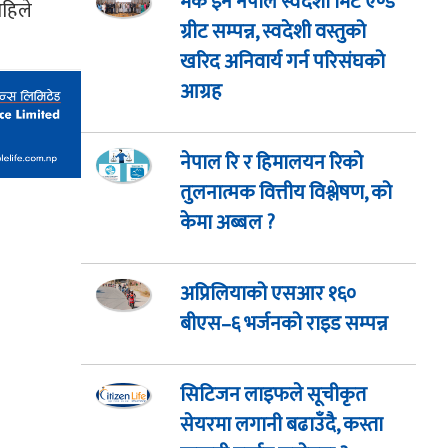
मेक इन नेपाल स्वदेशी मिट एण्ड
अहिले
ग्रीट सम्पन्न, स्वदेशी वस्तुको
खरिद अनिवार्य गर्न परिसंघको
आग्रह
नेपाल रि र हिमालयन रिको
तुलनात्मक वित्तीय विश्लेषण, को
केमा अब्बल ?
अप्रिलियाको एसआर १६०
बीएस–६ भर्जनको राइड सम्पन्न
सिटिजन लाइफले सूचीकृत
सेयरमा लगानी बढाउँदै, कस्ता