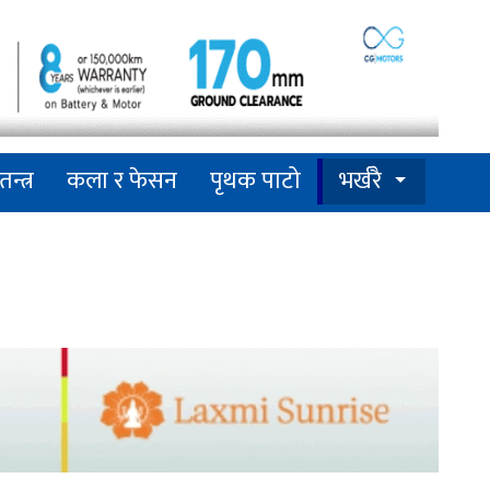
तन्त्र
कला र फेसन
पृथक पाटो
भर्खरै