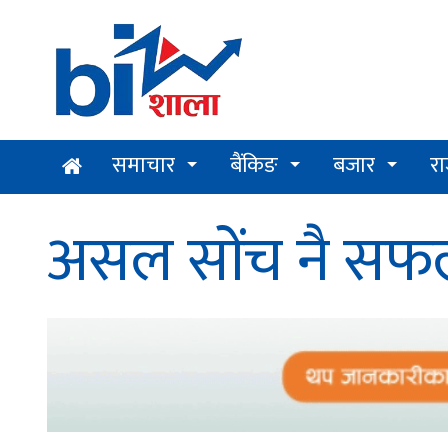
समाचार
बैंकिङ
बजार
र
असल सोंच नै सफलता