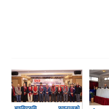
आइसिएफसि फाइनान्सको