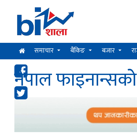
समाचार
बैंकिङ
बजार
र
नेपाल फाइनान्सको