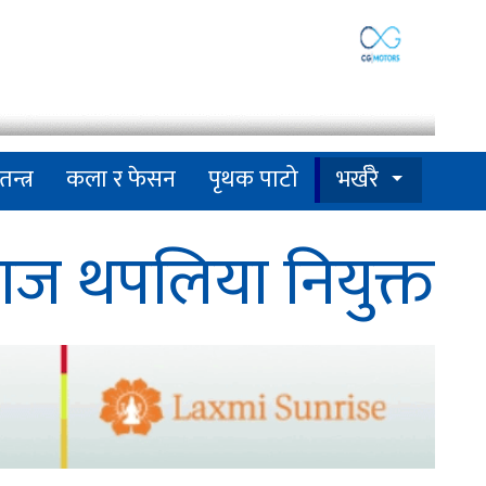
तन्त्र
कला र फेसन
पृथक पाटो
भर्खरै
ाज थपलिया नियुक्त