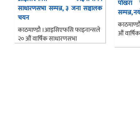
पोखरा 
साधारणसभा सम्पन्न, ३ जना सञ्चालक
सम्पन्न, 
चयन
काठमाण्ड
काठमाण्डौ ।आइसिएफसि फाइनान्सले
औं वार्ष
२० औं वार्षिक साधारणसभा
आइतबार...