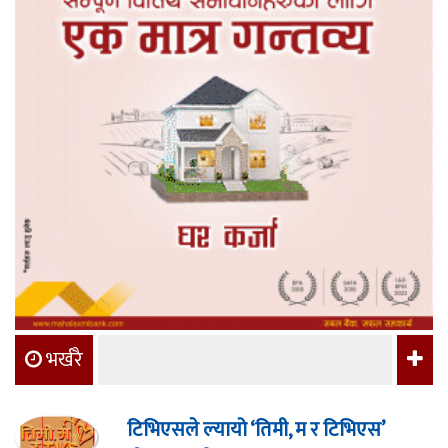
भर्खरै
टिभिएसले ल्यायो ‘तिमी, म र टिभिएस’