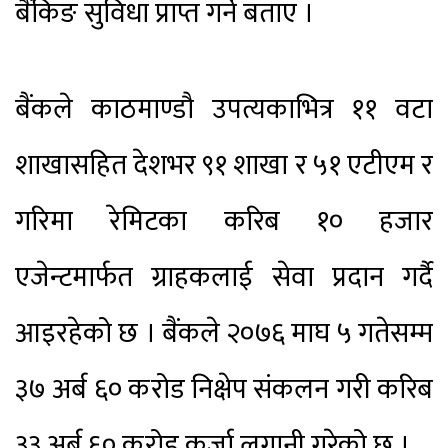
बैंकिङ सुविधा प्राप्त गर्ने बताए ।
बैंकले काठमाण्डौ उपत्यकाभित्र ११ वटा
शाखासहित देशभर ९१ शाखा र ५१ एटीएम र
गरिमा रेमिटका करिब १० हजार
एजेन्टमार्फत ग्राहकलाई सेवा प्रदान गर्दै
आइरहेको छ । बैंकले २०७६ माघ ५ गतेसम्म
३७ अर्ब ६० करोड निक्षेप संकलन गरी करिब
३३ अर्ब ६० करोड कर्जा लगानी गरेको छ ।