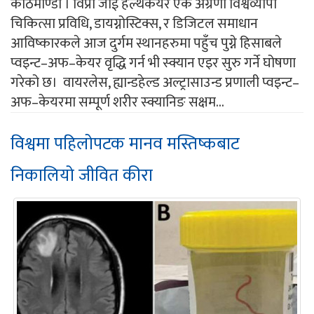
काठमाण्डौ । विप्रो जीई हेल्थकेयर एक अग्रणी विश्वव्यापी
चिकित्सा प्रविधि, डायग्नोस्टिक्स, र डिजिटल समाधान
आविष्कारकले आज दुर्गम स्थानहरुमा पहुँच पुग्ने हिसाबले
प्वइन्ट–अफ–केयर वृद्धि गर्न भी स्क्यान एइर सुरु गर्ने घोषणा
गरेको छ। वायरलेस, ह्यान्डहेल्ड अल्ट्रासाउन्ड प्रणाली प्वइन्ट–
अफ–केयरमा सम्पूर्ण शरीर स्क्यानिङ सक्षम...
विश्वमा पहिलोपटक मानव मस्तिष्कबाट
निकालियो जीवित कीरा