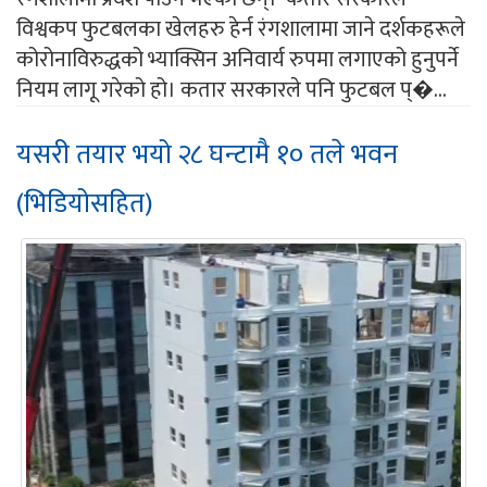
विश्वकप फुटबलका खेलहरु हेर्न रंगशालामा जाने दर्शकहरूले
कोरोनाविरुद्धको भ्याक्सिन अनिवार्य रुपमा लगाएको हुनुपर्ने
नियम लागू गरेको हो। कतार सरकारले पनि फुटबल प्�...
यसरी तयार भयो २८ घन्टामै १० तले भवन
(भिडियोसहित)