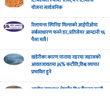
टिभिएसले ल्यायो ‘तिमी, म र टिभिएस’
योजना सार्वजनिक
रिलायन्स स्पिनिङ मिल्सको आईपीओमा
सर्बसाधारण फस्ने डर, प्रतिसेयर आम्दानी ९६
पैसा मात्रै !
खडेरीका कारण पानामा नहरमा जहाजको
आवतजावतमा ३६% कटौति,विश्व व्यापार
प्रभावित हुने
आयोग उपाध्यक्ष श्रेष्ठसँग विश्व बैंकका कन्ट्री
डाइरेक्टरको भेटवार्ता