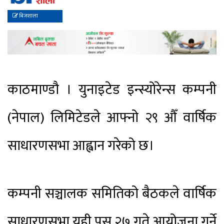
बिजशाला
काठमाण्डौ । युनाइटेड इन्स्योरेन्स कम्पनी
(नेपाल) लिमिटेडले आफ्नो २९ औँ वार्षिक
साधारणसभा आह्वान गरेको छ।
कम्पनी सञ्चालक समितिको बैठकले वार्षिक
साधारणसभा यही पुस २७ गते आयोजना गर्ने