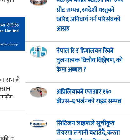
ेको हो ।
मेक इन नेपाल स्वदेशी मिट एण्ड
ग्रीट सम्पन्न, स्वदेशी वस्तुको
खरिद अनिवार्य गर्न परिसंघको
आग्रह
नेपाल रि र हिमालयन रिको
तुलनात्मक वित्तीय विश्लेषण, को
केमा अब्बल ?
छ । सभाले
क्सान
अप्रिलियाको एसआर १६०
वरणसँग
बीएस–६ भर्जनको राइड सम्पन्न
सिटिजन लाइफले सूचीकृत
सेयरमा लगानी बढाउँदै, कस्ता
यांकी र