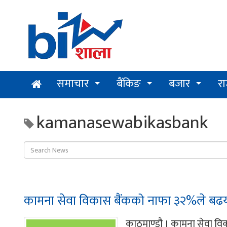
समाचार
बैंकिङ
बजार
र
kamanasewabikasbank
कामना सेवा विकास बैंकको नाफा ३२%ले बढयो,प
काठमाण्डौ । कामना सेवा विका