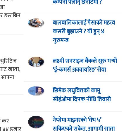
कम्पनी पर्लान् छनोटमा ?
ाखा
 र डस्टबिन
बालबालिकालाई पैसाको महत्व
कसरी बुझाउने ? यी हुन् ४
गुरुमन्त्र
्युरिटिज
लक्ष्मी सनराइज बैंकले सुरु गर्‍यो
्याट खाता,
‘ई-कमर्स अक्वायरिङ’ सेवा
त् आफ्ना
छिमेक लघुवित्तको कामू
सीईओमा दिपक नीधि तिवारी
नेप्सेमा माइनरको ‘वेभ ५’
ो कर
सकिएको संकेत, आगामी साता
ाख ४४ हजार