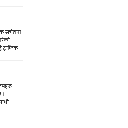
फिक सचेतना
गरेको
ई ट्राफिक
क्रमहरु
 ।
पाधी