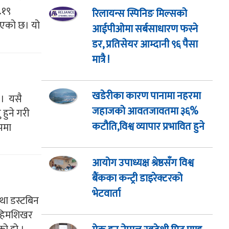
.१९
रिलायन्स स्पिनिङ मिल्सको
ाएको छ। यो
आईपीओमा सर्बसाधारण फस्ने
डर, प्रतिसेयर आम्दानी ९६ पैसा
मात्रै !
खडेरीका कारण पानामा नहरमा
 । यसै
जहाजको आवतजावतमा ३६%
हुने गरी
कटौति,विश्व व्यापार प्रभावित हुने
ेपमा
आयोग उपाध्यक्ष श्रेष्ठसँग विश्व
बैंकका कन्ट्री डाइरेक्टरको
भेटवार्ता
था डस्टबिन
् हिमशिखर