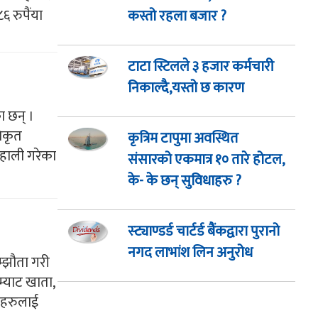
 रुपैंया
कस्तो रहला बजार ?
टाटा स्टिलले ३ हजार कर्मचारी
निकाल्दै,यस्तो छ कारण
ा छन् ।
िकृत
कृत्रिम टापुमा अवस्थित
वहाली गरेका
संसारको एकमात्र १० तारे होटल,
के- के छन् सुविधाहरु ?
स्ट्याण्डर्ड चार्टर्ड बैंकद्वारा पुरानो
नगद लाभांश लिन अनुरोध
म्झौता गरी
्याट खाता,
हकहरुलाई