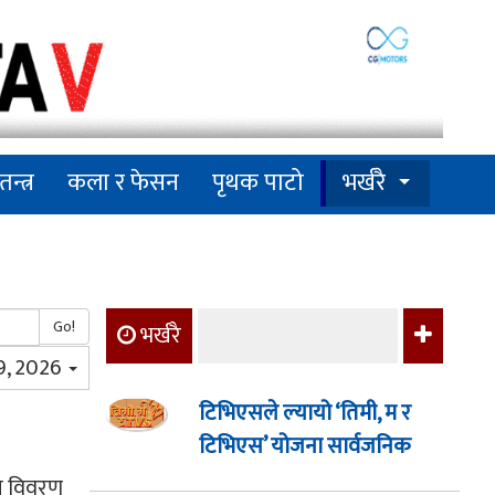
तन्त्र
कला र फेसन
पृथक पाटो
भर्खरै
Go!
भर्खरै
 9, 2026
टिभिएसले ल्यायो ‘तिमी, म र
टिभिएस’ योजना सार्वजनिक
ीय विवरण