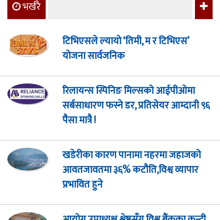
भर्खरै
टिभिएसले ल्यायो ‘तिमी, म र टिभिएस’
योजना सार्वजनिक
रिलायन्स स्पिनिङ मिल्सको आईपीओमा
सर्बसाधारण फस्ने डर, प्रतिसेयर आम्दानी ९६
पैसा मात्रै !
खडेरीका कारण पानामा नहरमा जहाजको
आवतजावतमा ३६% कटौति,विश्व व्यापार
प्रभावित हुने
आयोग उपाध्यक्ष श्रेष्ठसँग विश्व बैंकका कन्ट्री