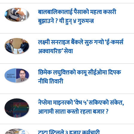
बालबालिकालाई पैसाको महत्व कसरी
बुझाउने ? यी हुन् ४ गुरुमन्त्र
लक्ष्मी सनराइज बैंकले सुरु गर्‍यो ‘ई-कमर्स
अक्वायरिङ’ सेवा
छिमेक लघुवित्तको कामू सीईओमा दिपक
नीधि तिवारी
नेप्सेमा माइनरको ‘वेभ ५’ सकिएको संकेत,
आगामी साता कस्तो रहला बजार ?
टाटा स्टिलले ३ हजार कर्मचारी