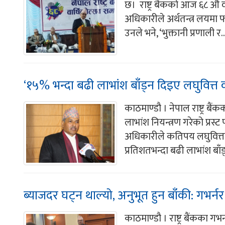
छ। राष्ट्र बैंकको आज ६८ औँ
अधिकारीले अर्थतन्त्र लयमा फर
उनले भने, ‘भुक्तानी प्रणाली र..
‘१५% भन्दा बढी लाभांश बाँड्न दिइए लघुवित्त को
काठमाण्डौ । नेपाल राष्ट्र ब
लाभांश नियन्त्रण गरेको प्रस
अधिकारीले कतिपय लघुवित्तको 
प्रतिशतभन्दा बढी लाभांश बाँ
ब्याजदर घट्न थाल्यो, अनुभूत हुन बाँकी: गभर्नर
काठमाण्डौ । राष्ट्र बैंकका ग