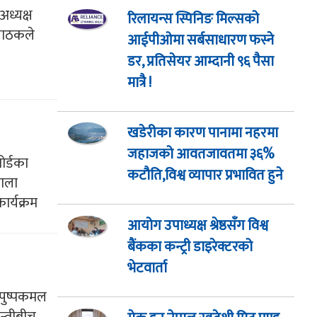
अध्यक्ष
रिलायन्स स्पिनिङ मिल्सको
पाठकले
आईपीओमा सर्बसाधारण फस्ने
डर, प्रतिसेयर आम्दानी ९६ पैसा
मात्रै !
खडेरीका कारण पानामा नहरमा
जहाजको आवतजावतमा ३६%
ोर्डका
कटौति,विश्व व्यापार प्रभावित हुने
राला
र्यक्रम
आयोग उपाध्यक्ष श्रेष्ठसँग विश्व
बैंकका कन्ट्री डाइरेक्टरको
भेटवार्ता
ी पुष्पकमल