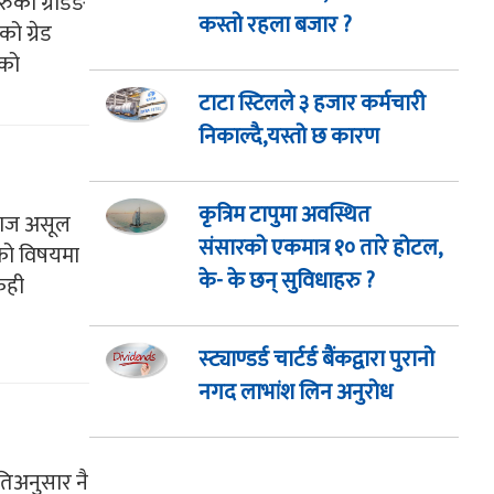
रुको ग्रेडिङ
कस्तो रहला बजार ?
ो ग्रेड
ुको
टाटा स्टिलले ३ हजार कर्मचारी
निकाल्दै,यस्तो छ कारण
कृत्रिम टापुमा अवस्थित
्याज असूल
संसारको एकमात्र १० तारे होटल,
िको विषयमा
के- के छन् सुविधाहरु ?
केही
स्ट्याण्डर्ड चार्टर्ड बैंकद्वारा पुरानो
नगद लाभांश लिन अनुरोध
तिअनुसार नै