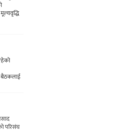
ो
ल्यवृद्धि
रहेको
ल बैठकलाई
्रसाद
को परिसंघ