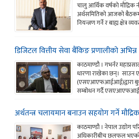
चालु आर्थिक वर्षको मौद्रिक 
अर्थसमितिको आजको बैठकमा गभ
नियन्त्रण गर्ने र बाह्य क्षेत्र व्य
डिजिटल वित्तीय सेवा बैंकिङ प्रणालीको अभिन्न 
काठमाण्डौ । गभर्नर महाप्रसा
धारणा राखेका छन्। साउन 
(एसएआएफआईआई)द्वारा बुधब
सम्बोधन गर्दै एसएआएफआईआई
अर्थतन्त्र चलायमान बनाउन सहयोग गर्ने मौद्
काठमाण्डौ । नेपाल उद्योग पर
अधिकारीबीच छलफल भएको छ। 