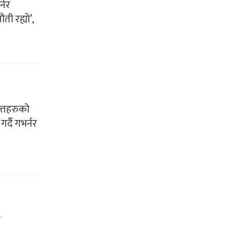
्नर
ती रह्यो’,
त्तहरुको
र्दै गभर्नर
च