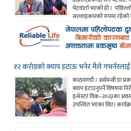
दाहाल(प्रचण्ड) सँग भेटघाट गर
भेटवार्ता भएको हो । पछिल्
सल्लाहकारको रुपमा रहेको न
१२ करोडको क्याप हटाऊ भनेर मैले गभर्नरलाई भनेक
काठमाण्डौ । अर्थमन्त्री डा
क्याप हटाउनुपर्ने विषयमा नि
इन्भेस्टर विक–२०२३का अवसर
उपस्थित भएका थिए। कार्यक्