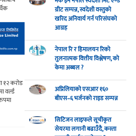
्त्रीबीच
मेक इन नेपाल स्वदेशी मिट एण्ड
्थिक
ग्रीट सम्पन्न, स्वदेशी वस्तुको
खरिद अनिवार्य गर्न परिसंघको
आग्रह
नेपाल रि र हिमालयन रिको
तुलनात्मक वित्तीय विश्लेषण, को
केमा अब्बल ?
मा १२ करोड
अप्रिलियाको एसआर १६०
 वर्ल्ड
बीएस–६ भर्जनको राइड सम्पन्न
रुपमा
सिटिजन लाइफले सूचीकृत
सेयरमा लगानी बढाउँदै, कस्ता