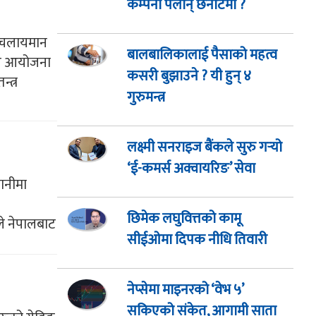
कम्पनी पर्लान् छनोटमा ?
्र चलायमान
बालबालिकालाई पैसाको महत्व
िबार आयोजना
कसरी बुझाउने ? यी हुन् ४
्त्र
गुरुमन्त्र
लक्ष्मी सनराइज बैंकले सुरु गर्‍यो
‘ई-कमर्स अक्वायरिङ’ सेवा
गानीमा
छिमेक लघुवित्तको कामू
ले नेपालबाट
सीईओमा दिपक नीधि तिवारी
नेप्सेमा माइनरको ‘वेभ ५’
सकिएको संकेत, आगामी साता