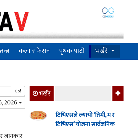
तन्त्र
कला र फेसन
पृथक पाटो
भर्खरै
Go!
भर्खरै
 6, 2026
टिभिएसले ल्यायो ‘तिमी, म र
टिभिएस’ योजना सार्वजनिक
जार जानकार