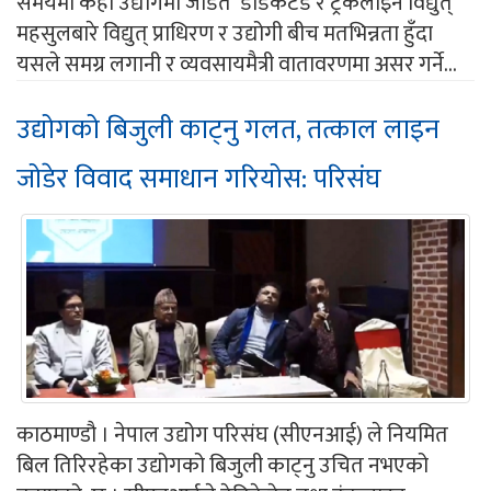
समयमा केही उद्योगमा जडित डेडिकेटेड र ट्रंकलाइन विद्युत्
महसुलबारे विद्युत् प्राधिरण र उद्योगी बीच मतभिन्नता हुँदा
यसले समग्र लगानी र व्यवसायमैत्री वातावरणमा असर गर्ने...
उद्योगको बिजुली काट्नु गलत, तत्काल लाइन
जोडेर विवाद समाधान गरियोस: परिसंघ
काठमाण्डौ । नेपाल उद्योग परिसंघ (सीएनआई) ले नियमित
बिल तिरिरहेका उद्योगको बिजुली काट्नु उचित नभएको