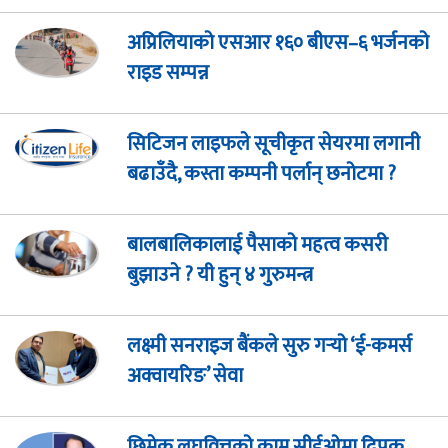
अप्रिलियाको एसआर १६० बीएस–६ भर्जनको
राइड सम्पन्न
सिटिजन लाइफले सूचीकृत सेयरमा लगानी
बढाउँदै, कस्ता कम्पनी पर्लान् छनोटमा ?
बालबालिकालाई पैसाको महत्व कसरी
बुझाउने ? यी हुन् ४ गुरुमन्त्र
लक्ष्मी सनराइज बैंकले सुरु गर्‍यो ‘ई-कमर्स
अक्वायरिङ’ सेवा
छिमेक लघुवित्तको कामू सीईओमा दिपक