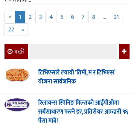
राजधानीमा...
«
1
2
3
4
5
6
7
8
...
21
22
»
भर्खरै
टिभिएसले ल्यायो ‘तिमी, म र टिभिएस’
योजना सार्वजनिक
रिलायन्स स्पिनिङ मिल्सको आईपीओमा
सर्बसाधारण फस्ने डर, प्रतिसेयर आम्दानी ९६
पैसा मात्रै !