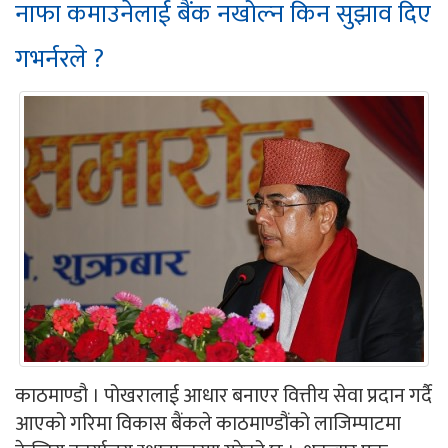
नाफा कमाउनेलाई बैंक नखोल्न किन सुझाव दिए
गभर्नरले ?
काठमाण्डौ । पोखरालाई आधार बनाएर वित्तीय सेवा प्रदान गर्दै
आएको गरिमा विकास बैंकले काठमाण्डौंको लाजिम्पाटमा