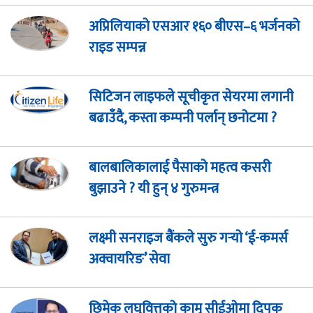
अप्रिलियाको एसआर १६० बीएस–६ भर्जनको
राइड सम्पन्न
सिटिजन लाइफले सूचीकृत सेयरमा लगानी
बढाउँदै, कस्ता कम्पनी पर्लान् छनोटमा ?
बालबालिकालाई पैसाको महत्व कसरी
बुझाउने ? यी हुन् ४ गुरुमन्त्र
लक्ष्मी सनराइज बैंकले सुरु गर्‍यो ‘ई-कमर्स
अक्वायरिङ’ सेवा
छिमेक लघुवित्तको कामू सीईओमा दिपक