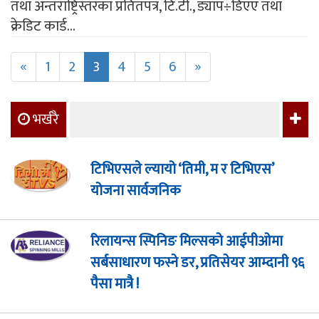
तथा अन्तराष्ट्रिस्तरका प्रतितपत्र, टि.टी., ड्याप÷डिएए तथा
क्रेडिट कार्ड...
«
1
2
3
4
5
6
»
भर्खरै
टिभिएसले ल्यायो ‘तिमी, म र टिभिएस’
योजना सार्वजनिक
रिलायन्स स्पिनिङ मिल्सको आईपीओमा
सर्बसाधारण फस्ने डर, प्रतिसेयर आम्दानी ९६
पैसा मात्रै !