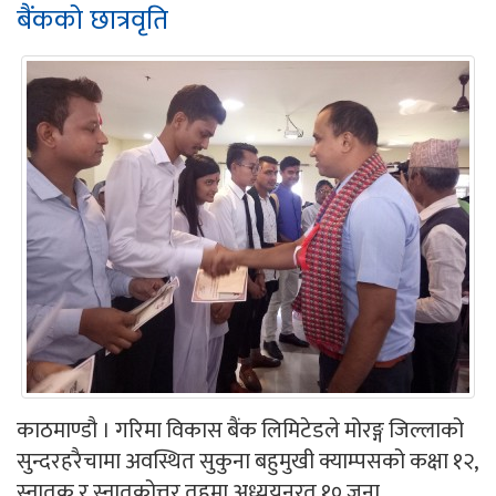
बैंकको छात्रवृति
काठमाण्डौ । गरिमा विकास बैंक लिमिटेडले मोरङ्ग जिल्लाको
सुन्दरहरैचामा अवस्थित सुकुना बहुमुखी क्याम्पसको कक्षा १२,
स्नातक र स्नातकोत्तर तहमा अध्ययनरत १० जना