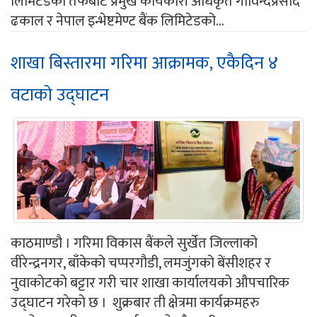
लिमिटेडको तर्फबाट प्रमुख कार्यकारी अधिकृत गोविन्दप्रसाद
ढकाल र नेपाल इन्भेष्टमेण्ट बैंक लिमिटेडको...
शाखा बिस्तारमा गरिमा आक्रामक, एकैदिन ४
वटाको उद्घाटन
काठमाण्डौ । गरिमा विकास बैंकले सुर्खेत जिल्लाको
वीरेन्द्रनगर, बाँकेको चप्परगौडी, लमजुंगको बेंसीशहर र
नुवाकोटको बट्टार गरी चार शाखा कार्यालयको औपचारिक
उद्घाटन गरेको छ । शुक्रबार ती क्षेत्रमा कार्यक्रमहरु