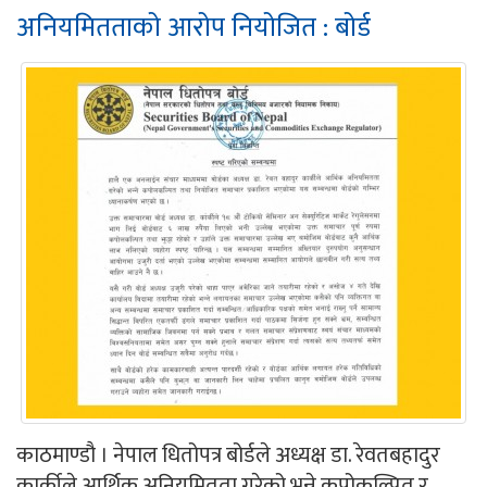
अनियमितताको आरोप नियोजित : बोर्ड
काठमाण्डौ । नेपाल धितोपत्र बोर्डले अध्यक्ष डा. रेवतबहादुर
कार्कीले आर्थिक अनियमितता गरेको भन्ने कपोकल्पित र