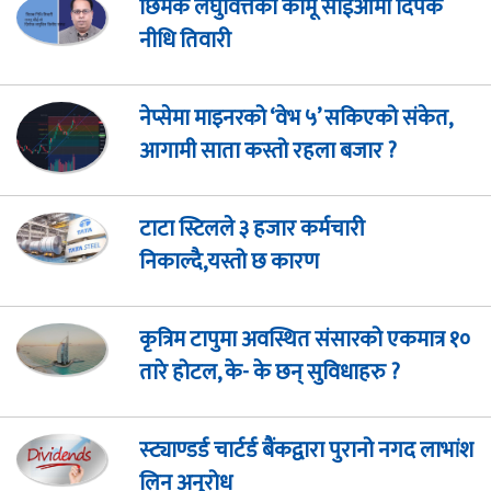
छिमेक लघुवित्तको कामू सीईओमा दिपक
नीधि तिवारी
नेप्सेमा माइनरको ‘वेभ ५’ सकिएको संकेत,
आगामी साता कस्तो रहला बजार ?
टाटा स्टिलले ३ हजार कर्मचारी
निकाल्दै,यस्तो छ कारण
कृत्रिम टापुमा अवस्थित संसारको एकमात्र १०
तारे होटल, के- के छन् सुविधाहरु ?
स्ट्याण्डर्ड चार्टर्ड बैंकद्वारा पुरानो नगद लाभांश
लिन अनुरोध