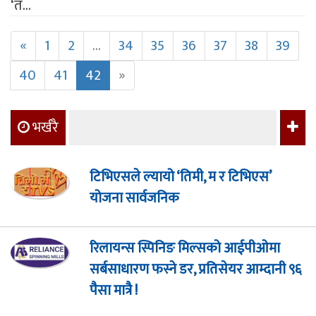
‘तँ...
«
1
2
...
34
35
36
37
38
39
40
41
42
»
भर्खरै
टिभिएसले ल्यायो ‘तिमी, म र टिभिएस’
योजना सार्वजनिक
रिलायन्स स्पिनिङ मिल्सको आईपीओमा
सर्बसाधारण फस्ने डर, प्रतिसेयर आम्दानी ९६
पैसा मात्रै !