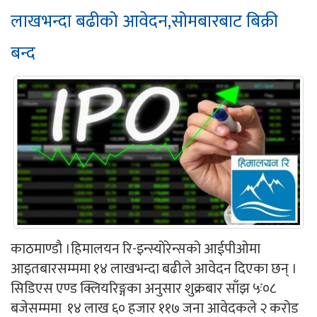
लाखभन्दा बढीको आवेदन,सोमबारबाट बिक्री
बन्द
काठमाण्डौ ।हिमालयन रि-इन्स्योरेन्सको आईपीओमा
आइतबारसम्ममा १४ लाखभन्दा बढीले आवेदन दिएका छन् ।
सिडिएस एण्ड क्लियरिङ्गका अनुसार शुक्रबार साँझ ५ः०८
बजेसम्ममा १४ लाख ६० हजार ११७ जना आवेदकले २ करोड