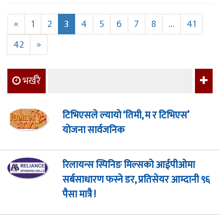
«
1
2
3
4
5
6
7
8
...
41
42
»
भर्खरै
टिभिएसले ल्यायो ‘तिमी, म र टिभिएस’
योजना सार्वजनिक
रिलायन्स स्पिनिङ मिल्सको आईपीओमा
सर्बसाधारण फस्ने डर, प्रतिसेयर आम्दानी ९६
पैसा मात्रै !