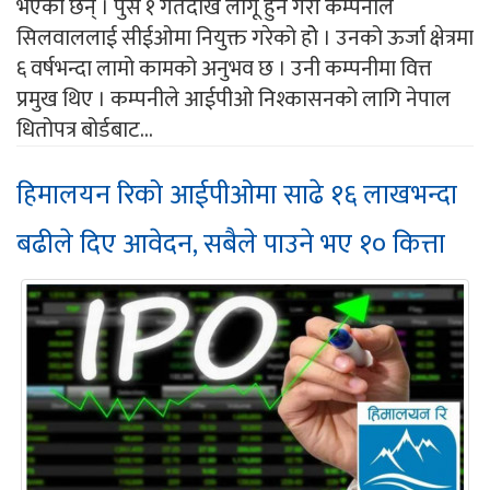
भएका छन् । पुस १ गतेदेखि लागू हुने गरी कम्पनीले
सिलवाललाई सीईओमा नियुक्त गरेको होे । उनको ऊर्जा क्षेत्रमा
६ वर्षभन्दा लामो कामको अनुभव छ । उनी कम्पनीमा वित्त
प्रमुख थिए । कम्पनीले आईपीओ निश्कासनको लागि नेपाल
धितोपत्र बोर्डबाट...
हिमालयन रिको आईपीओमा साढे १६ लाखभन्दा
बढीले दिए आवेदन, सबैले पाउने भए १० कित्ता