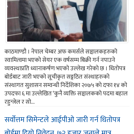
काठमाण्डौ । नेपाल चेम्बर अफ कमर्सले सञ्चालकहरुको
स्वामित्वमा भएको सेयर एक वर्षसम्म बिक्री गर्न नपाउने
व्यवस्थाप्रति ध्यानाकर्षण भएको उल्लेख गरेको छ । धितोपत्र
बोर्डबाट जारी भएको सूचीकृत सङ्गठित संस्थाहरुको
संस्थागत सुशासन सम्वन्धी निर्देशिका २०७५ को दफा १४ को
उपदफा ६ मा उल्लेखित ‘कुनै व्यक्ति सञ्चालकको पदमा बहाल
रहुन्जेल र सो...
सर्वोत्तम सिमेन्टले आईपीओ जारी गर्न धितोपत्र
बोर्डमा दियो निवेदन, ७२ हजार जनाले मात्र