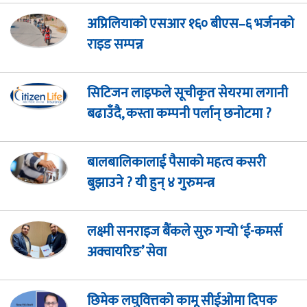
अप्रिलियाको एसआर १६० बीएस–६ भर्जनको
राइड सम्पन्न
सिटिजन लाइफले सूचीकृत सेयरमा लगानी
बढाउँदै, कस्ता कम्पनी पर्लान् छनोटमा ?
बालबालिकालाई पैसाको महत्व कसरी
बुझाउने ? यी हुन् ४ गुरुमन्त्र
लक्ष्मी सनराइज बैंकले सुरु गर्‍यो ‘ई-कमर्स
अक्वायरिङ’ सेवा
छिमेक लघुवित्तको कामू सीईओमा दिपक