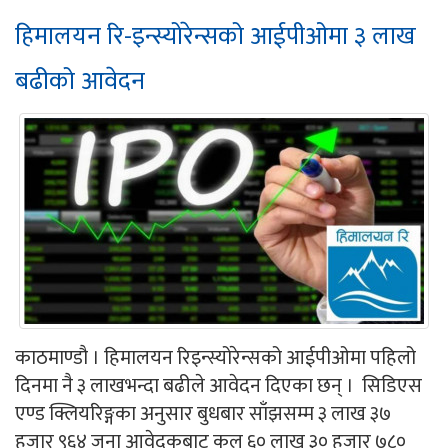
हिमालयन रि-इन्स्योरेन्सको आईपीओमा ३ लाख
बढीको आवेदन
काठमाण्डौ । हिमालयन रिइन्स्योरेन्सको आईपीओमा पहिलो
दिनमा नै ३ लाखभन्दा बढीले आवेदन दिएका छन् । सिडिएस
एण्ड क्लियरिङ्गका अनुसार बुधबार साँझसम्म ३ लाख ३७
हजार ९६४ जना आवेदकबाट कुल ६० लाख ३० हजार ७८०